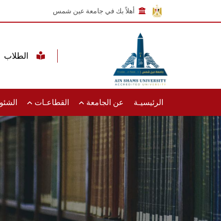
أهلاً بك في جامعة عين شمس
الطلاب
الرئيسيـة
عن الجامعة
القطاعـات
الشئون