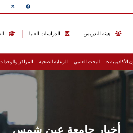
هيئة التدريس
الدراسات العليا
الخريجين
 الأكاديمية
البحث العلمي
الرعاية الصحية
المراكز والوحدا
أخبار جامعة عين شمس