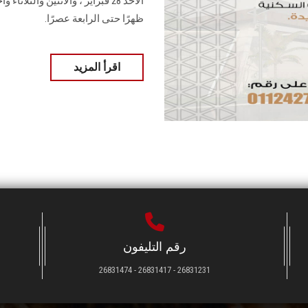
الأحد 28 فبراير ، والاثنين وال
ظهرًا حتى الرابعة عصرًا.
اقرأ المزيد
رقم التليفون
26831231 - 26831417 - 26831474