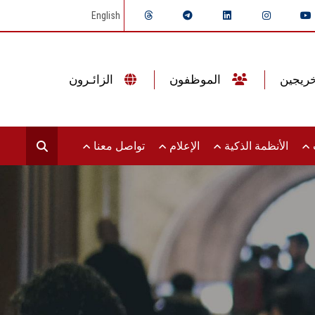
English
الموظفون
الزائـرون
ت
الأنظمة الذكية
الإعلام
تواصل معنا