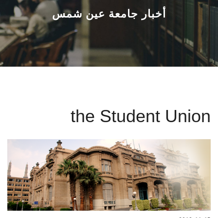
القطاعـات
أخبار جامعة عين شمس
الشئون الأكاديمية
البحث العلمي
الرعاية الصحية
the Student Union
المراكز والوحدات
الأنظمة الذكية
الإعلام
تواصل معنا