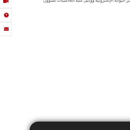
 البوابة الإلكترونية ووكيل كلية الحاسبات لشؤون