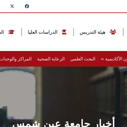
هيئة التدريس
الدراسات العليا
الخريجين
 الأكاديمية
البحث العلمي
الرعاية الصحية
المراكز والوحدا
أخبار جامعة عين شمس