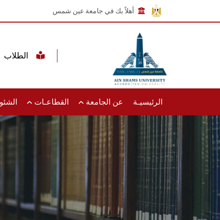
أهلاً بك في جامعة عين شمس
الطلاب
الرئيسيـة
عن الجامعة
القطاعـات
الشئون