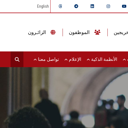
English
الموظفون
الزائـرون
ت
الأنظمة الذكية
الإعلام
تواصل معنا