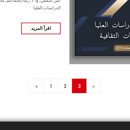
عين شمس، وأ. د. ‏رشا إسماعيل مدير
‏الدراسات العليا.
اقرأ المزيد
«
1
2
3
»