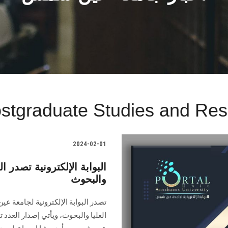
stgraduate Studies and Rese
2024-02-01
والبحوث
‏العليا والبحوث‎، ويأتي إ