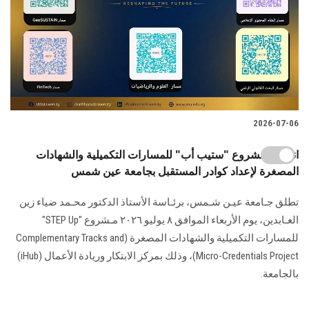
2026-07-06
انطلاق مشروع "ستيب أب" للمسارات التكميلية والشهادات
المصغرة لإعداد كوادر المستقبل بجامعة عين شمس
تطلق جـامعة عيـن شـمس، برئـاسة الأستاذ الدكتور محـمد ضياء زين
العـابدين، يوم الأربعاء الموافق ٨ يوليو ٢٠٢٦ مـشروع "STEP Up"
للمسارات التكميلية والشهادات المصغرة (Complementary Tracks and
Micro-Credentials Project)، وذلك بمركز الابتكار وريادة الأعمال (iHub)
بالجامعة.