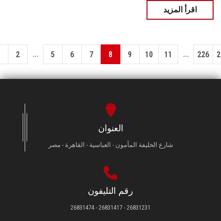
اقرأ المزيد
...
...
1
2
5
6
7
8
9
10
11
226
2
العنوان
شارع الخليفة المأمون - العباسية - القاهرة - مصر
رقم التليفون
26831231 - 26831417 - 26831474