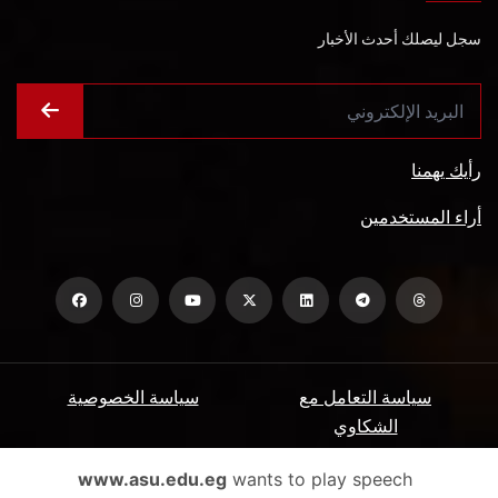
سجل ليصلك أحدث الأخبار
رأيك يهمنا
أراء المستخدمين
سياسة التعامل مع
سياسة الخصوصية
الشكاوي
ميثاق المتعاملين
الأسئلة الشائعة
www.asu.edu.eg
wants to play speech