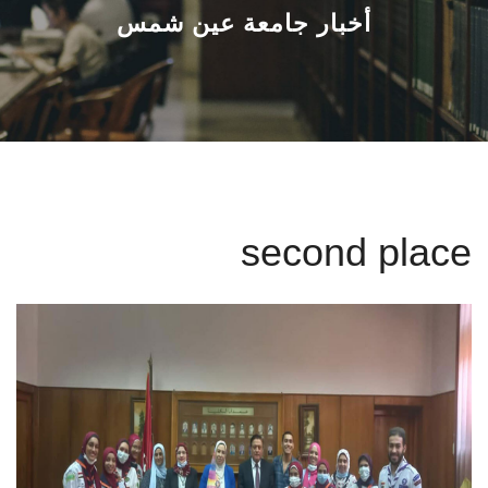
القطاعـات
أخبار جامعة عين شمس
الشئون الأكاديمية
البحث العلمي
الرعاية الصحية
second place
المراكز والوحدات
الأنظمة الذكية
الإعلام
تواصل معنا