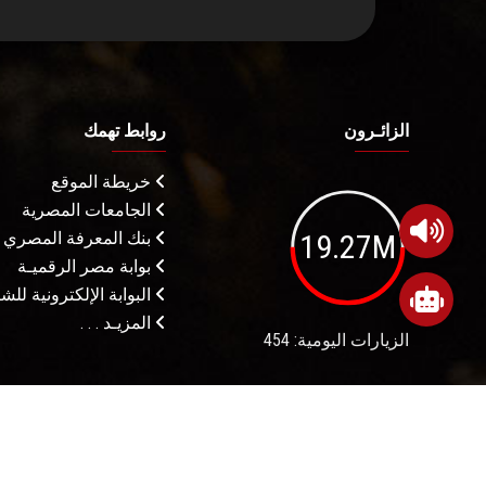
الزائـرون
روابط تهمك
خريطة الموقع
الجامعات المصرية
19.27M
بنك المعرفة المصري
بوابة مصر الرقميـة
البوابة الإلكترونية لل
المزيـد . . .
الزيارات اليومية: 454