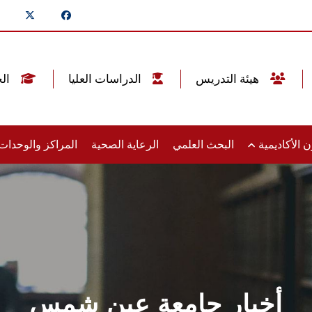
هيئة التدريس
الدراسات العليا
الخريجين
 الأكاديمية
البحث العلمي
الرعاية الصحية
المراكز والوحدا
أخبار جامعة عين شمس