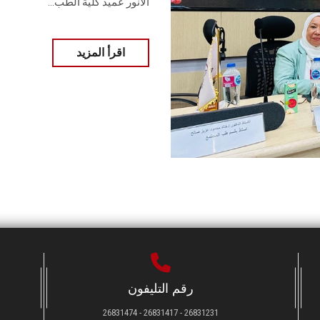
الأنور عميد كلية الطب...
اقرأ المزيد
رقم التليفون
26831231 - 26831417 - 26831474