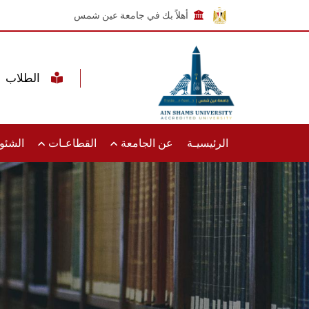
أهلاً بك في جامعة عين شمس
الطلاب
الرئيسيـة
عن الجامعة
القطاعـات
الشئون