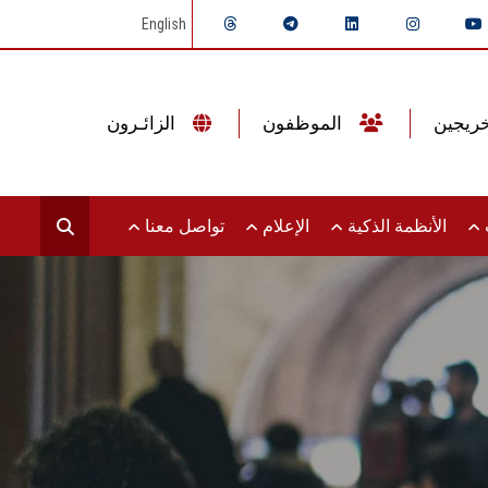
English
الموظفون
الزائـرون
ت
الأنظمة الذكية
الإعلام
تواصل معنا