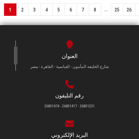
...
1
2
3
4
5
6
7
8
25
26
العنوان
شارع الخليفة المأمون - العباسية - القاهرة - مصر
رقم التليفون
26831231 - 26831417 - 26831474
البريد الإلكتروني