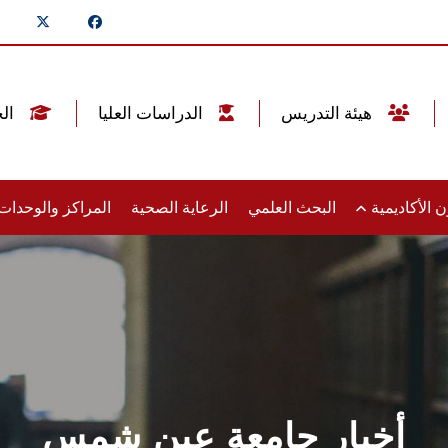
هيئة التدريس
الدراسات العليا
الخريجين
 الأكاديمية
البحث العلمي
الرعاية الصحية
المراكز والوحدا
أخبار جامعة عين شمس