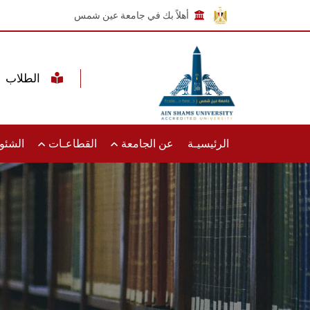
أهلاً بك في جامعة عين شمس
الطلاب
الرئيسيـة
عن الجامعة
القطاعـات
الشئون