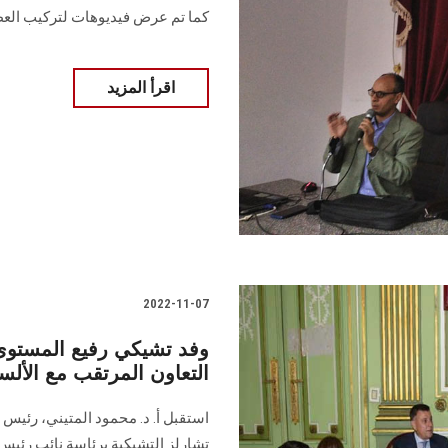
كما تم عرض فيديوهات لتركيب الع
اقرأ المزيد
2022-11-07
وفد تشيكي رفيع المستو
التعاون المرتقب مع الألسن
استقبل أ. د. محمود المتيني، رئيس
تشارلز التشيكية برئاسة نائب رئيس