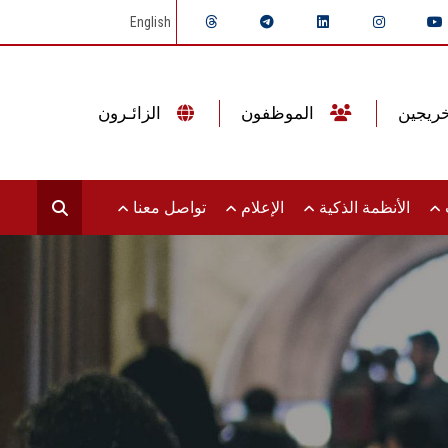
English
الموظفون
الزائـرون
ت
الأنظمة الذكية
الإعلام
تواصل معنا