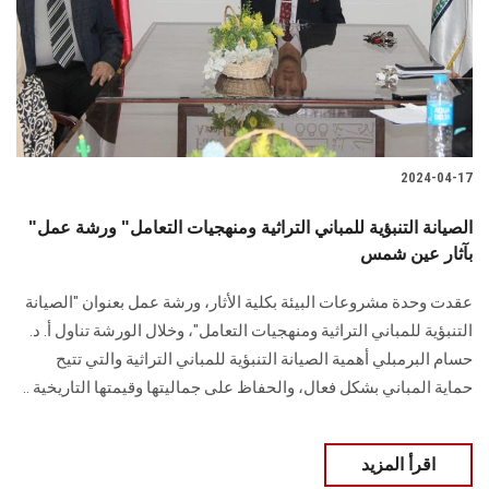
الطلاب
هيئة التدريس
الدراسات العليا
2024-04-17
الخريجين
"الصيانة التنبؤية للمباني التراثية ومنهجيات التعامل" ورشة عمل
الموظفون
بآثار عين شمس
عقدت وحدة مشروعات البيئة بكلية الأثار، ورشة عمل ‏بعنوان "الصيانة
الزائـرون
التنبؤية للمباني التراثية ومنهجيات التعامل"، وخلال الورشة تناول أ. د.
حسام البرمبلي أهمية الصيانة التنبؤية للمباني التراثية والتي تتيح
سجل الان
‏حماية المباني بشكل فعال، والحفاظ على جماليتها وقيمتها التاريخية ..
اقرأ المزيد