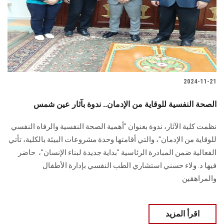
الطلاب
هيئة التدريس
الدراسات العليا
2024-11-21
الخريجين
الصحة النفسية للوقاية من الإدمان.. ندوة بآثار عين شمس
الموظفون
نظمت كلية الآثار، ندوة بعنوان "أهمية الصحة النفسية والرفاه النفسي
للوقاية ‏من الإدمان"، والتي أقامتها وحدة مشروعات البيئة بالكلية، تأتي
الزائـرون
الفعالية ضمن ‏المبادرة الرئاسية "بداية جديدة لبناء الإنسان"، ‏ حاضر
فيها د. ولاء حسني استشاري الطب النفسي بإدارة الأطفال
سجل الان
والمراهقين ‏
اقرأ المزيد