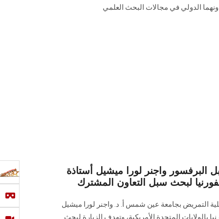
اونهما الدولي في مجالات البحث العلمي
لبرفسور واجنر لورا ميشيل أستاذة
فورنيا لبحث سبل التعاون المشترك
ة التمريض بجامعة عين شمس أ. د. واجنر لورا ميشيل
‏أستاذ صحة المجتمع بجامعة كاليفورنيا بالولايات المتحدة الأمريكية،‎ ‎وتهدف الزيارة لبحث