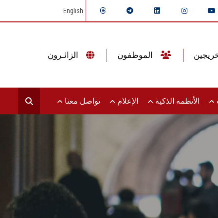
English
الموظفون
الزائـرون
ت
الأنظمة الذكية
الإعلام
تواصل معنا