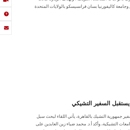
امعة كاليفورنيا بسان فرانسيسكو ‏بالولايات المتحدة
تقبل السفير التشيكي
‏جمهورية التشيك بالقاهرة، ‏يأتي اللقاء لبحث سبل
ات التشيكية، وأكد أ.د. محمد ‏ضياء زين العابدين على