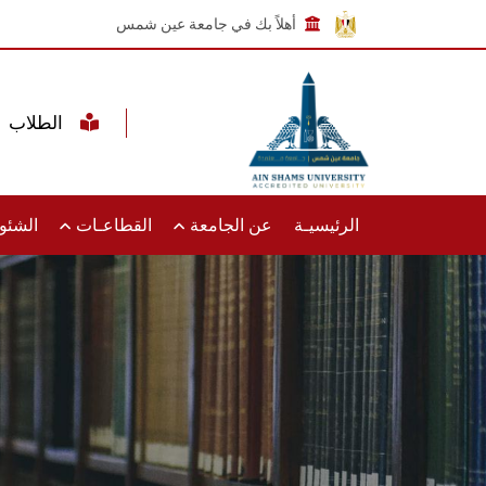
أهلاً بك في جامعة عين شمس
الطلاب
الرئيسيـة
عن الجامعة
القطاعـات
الشئون