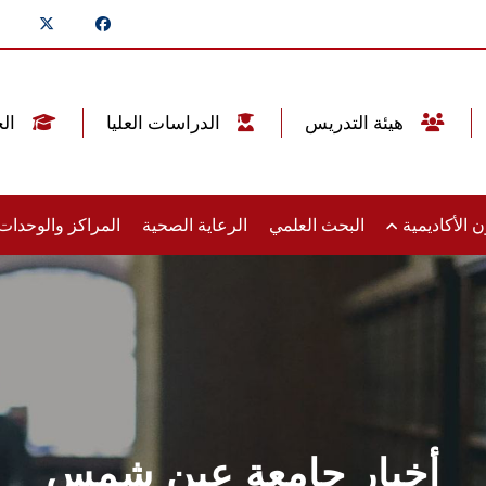
هيئة التدريس
الدراسات العليا
الخريجين
 الأكاديمية
البحث العلمي
الرعاية الصحية
المراكز والوحدا
أخبار جامعة عين شمس