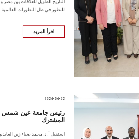
التاريخ الطويل للعلاقات بين مصر و
للتطور في ظل التطورات العالمية
اقرأ المزيد
2024-04-22
رئيس جامعة عين شمس يس
المشترك
استقبل أ. د. محمد ضياء زين العاب