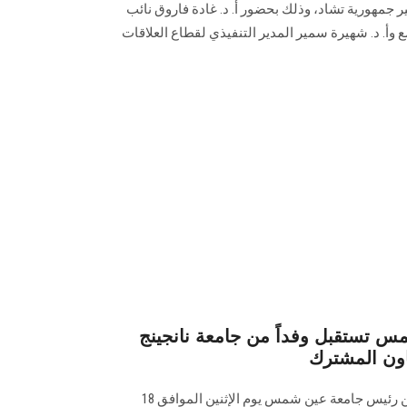
 جمهورية تشاد، وذلك بحضور ‏أ. د. غادة فاروق نائب
وأ. د. شهيرة سمير المدير التنفيذي لقطاع العلاقات
س تستقبل وفداً من جامعة نانجينج
عاون المشترك
استقبل أ. د. محمد ضياء زين العابدين رئيس جامعة عين شمس يوم الإثنين الموافق 18