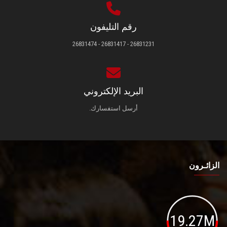
رقم التليفون
26831231 - 26831417 - 26831474
البريد الإلكتروني
أرسل استفسارك.
الزائـرون
19.27M