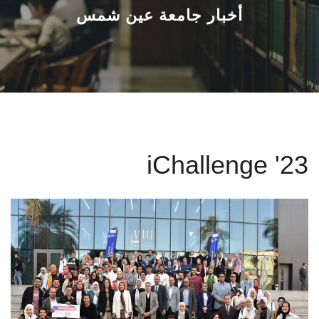
القطاعـات
أخبار جامعة عين شمس
الشئون الأكاديمية
البحث العلمي
الرعاية الصحية
iChallenge '23
المراكز والوحدات
الأنظمة الذكية
الإعلام
تواصل معنا