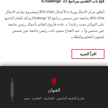
iChallenge '23 فتح باب التقديم ببرنامج
أطلق مركز الابتكار وريادة الأعمال (ASU-iHub) ومشروع نوادي الابتكار
ASU-iClub بجامعة عين شمس برنامج iChallenge '23 وذلك للعام التاسع
على التوالي تحت رعاية أ. د. غادة فاروق القائم بأعمال رئيس جامعة
عين شمس وأ. د. عبد الفتاح سعود نائب رئيس جامعة عين شمس
لشئون التعليم والطلاب
اقرأ المزيد
العنوان
شارع الخليفة المأمون - العباسية - القاهرة - مصر