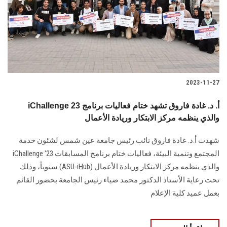
الطلاب
هيئة التدريس
الدراسات العليا
2023-11-27
الخريجين
iChallenge 23 أ. د. غادة فاروق تشهد ختام فعاليات برنامج
الموظفون
والذي ينظمه مركز الابتكار وريادة الأعمال
شهدت أ.د. غادة فاروق نائب رئيس جامعة عين شمس لشئون خدمة
الزائـرون
المجتمع وتنمية البيئة، فعاليات ختام برنامج المسابقات iChallenge '23
والذي ينظمه مركز الابتكار وريادة الأعمال (ASU-iHub) سنوياً، وذلك
سجل الان
تحت رعاية الأستاذ الدكتور محمد ضياء رئيس الجامعة بحضور القائم
بعمل عميد كلية الإعلام