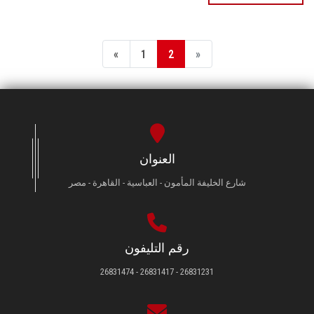
«
1
2
»
العنوان
شارع الخليفة المأمون - العباسية - القاهرة - مصر
رقم التليفون
26831231 - 26831417 - 26831474