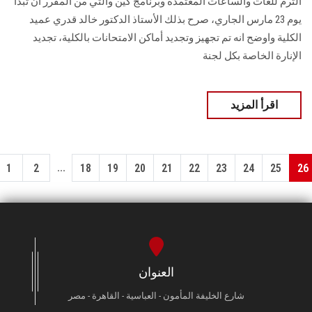
الترم للغات والساعات المعتمدة وبرنامج كين والتي من المقرر أن تبدأ
يوم 23 مارس الجاري، صرح بذلك الأستاذ الدكتور خالد قدري عميد
الكلية واوضح انه تم تجهيز وتجديد أماكن الامتحانات بالكلية، تجديد
الإنارة الخاصة بكل لجنة
اقرأ المزيد
...
1
2
18
19
20
21
22
23
24
25
26
العنوان
شارع الخليفة المأمون - العباسية - القاهرة - مصر