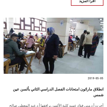
اقرأ المزيد
2019-05-05
انطلاق ماراثون امتحانات الفصل الدراسي الثاني بألسن عين
شمس
أجرت أ.د.مني فؤاد عميد كلية الألسن يرافقها أ.د.عبد المعطي صالح