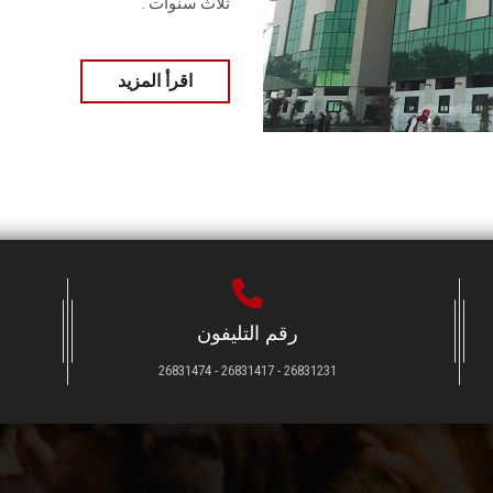
ثلاث سنوات .
اقرأ المزيد
رقم التليفون
26831231 - 26831417 - 26831474