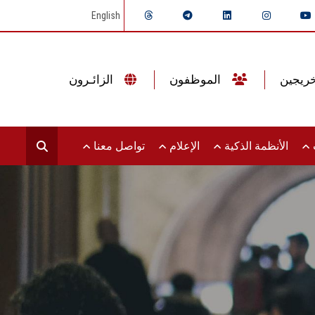
English
الموظفون
الزائـرون
ت
الأنظمة الذكية
الإعلام
تواصل معنا