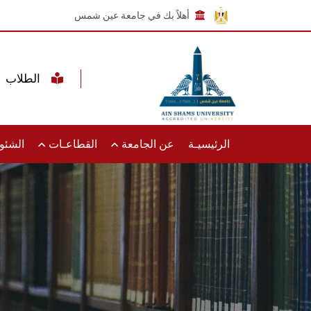
أهلاً بك في جامعة عين شمس
الطلاب
الرئيسيـة
عن الجامعة
القطاعـات
الشئون