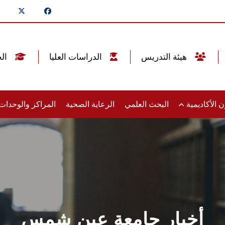
هيئة التدريس
الدراسات العليا
الخريجين
 الأكاديمية
البحث العلمي
الرعاية الصحية
المراكز والوحدا
أخبار جامعة عين شمس