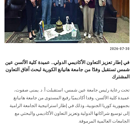
الطلاب
هيئة التدريس
الدراسات العليا
2026-07-30
الخريجين
في إطار تعزيز التعاون الأكاديمي الدولي.. عميدة كلية الألسن عين
الموظفون
شمس تستقبل وفدًا من جامعة هانيانغ الكورية لبحث آفاق التعاون
المشترك
الزائـرون
تحت رعاية رئيس جامعة عين شمس، استقبلت أ. د. يمنى صفوت،
عميدة كلية الألسن، وفدا أكاديميًا رفيع المستوى من جامعة هانيانغ
سجل الان
بجمهورية كوريا الجنوبية، وذلك في إطار استراتيجية الجامعة الرامية
إلى توسيع شراكاتها الدولية وتعزيز التعاون الأكاديمي والبحثي مع
الجامعات العالمية المرموقة.