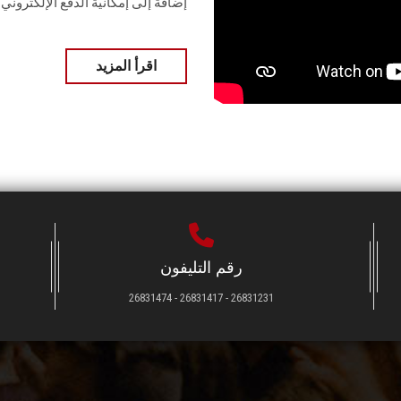
إضافة إلى إمكانية الدفع الإلكتروني
اقرأ المزيد
رقم التليفون
26831231 - 26831417 - 26831474