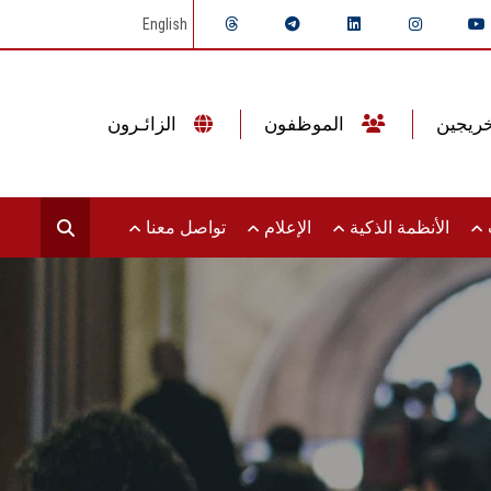
English
الموظفون
الزائـرون
ت
الأنظمة الذكية
الإعلام
تواصل معنا