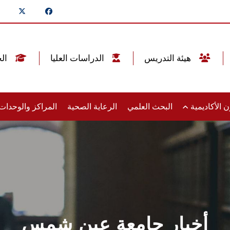
هيئة التدريس
الدراسات العليا
الخريجين
 الأكاديمية
البحث العلمي
الرعاية الصحية
المراكز والوحدا
أخبار جامعة عين شمس