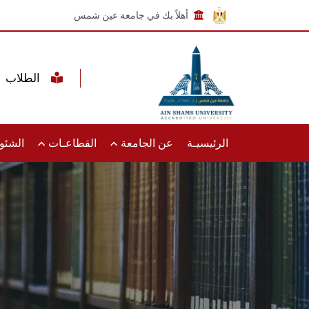
أهلاً بك في جامعة عين شمس
الطلاب
الرئيسيـة
عن الجامعة
القطاعـات
الشئون