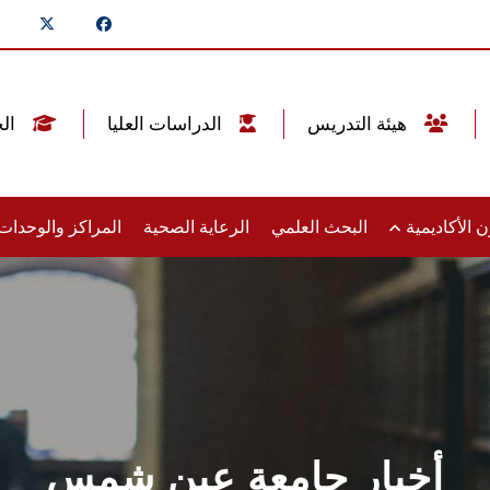
هيئة التدريس
الدراسات العليا
الخريجين
 الأكاديمية
البحث العلمي
الرعاية الصحية
المراكز والوحدا
أخبار جامعة عين شمس