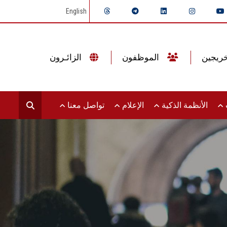
English
الموظفون
الزائـرون
ت
الأنظمة الذكية
الإعلام
تواصل معنا