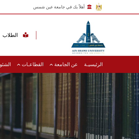
أهلاً بك في جامعة عين شمس
الطلاب
الرئيسيـة
عن الجامعة
القطاعـات
الشئون