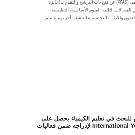
أعلنت مؤسسة الكويت للتقدم العلمي (KFAS) عن فتح باب الترشح والتقدم لـ (جائزة
يت) لعام – 2023 الدورة الـ 42 في المجالات التالية: العلوم الأساسية، التطبيقية،
والفنون والآداب، التخصصية الناشئة، آخر يوم لتسلم
 للبحث في تعليم الكيمياء يحصل على
لإدراجه ضمن فعاليات International Year of UN موافقة Basic