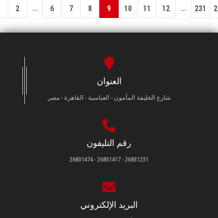
...
...
1
2
6
7
8
9
10
11
12
231
2
العنوان
شارع الخليفة المأمون - العباسية - القاهرة - مصر
رقم التليفون
26831231 - 26831417 - 26831474
البريد الإلكتروني