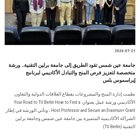
الطلاب
هيئة التدريس
الدراسات العليا
2026-07-21
الخريجين
جامعة عين شمس تقود الطريق إلى جامعة برلين التقنية.. ورشة
الموظفون
متخصصة لتعزيز فرص المنح والتبادل الأكاديمي لبرنامج
إيراسموس بلس
الزائـرون
نظمت إدارة المنح والمشروعات بقطاع العلاقات الدولية والتعاون
الأكاديمي ورشة عمل بعنوان: Your Road to TU Berlin How to Find a
سجل الان
Host Professor and Secure an Erasmus+ Grant ، وتأتي الورشة في إطار
الشراكة الأكاديمية المتميزة بين جامعة عين شمس وجامعة برلين
التقنية (TU Berlin)