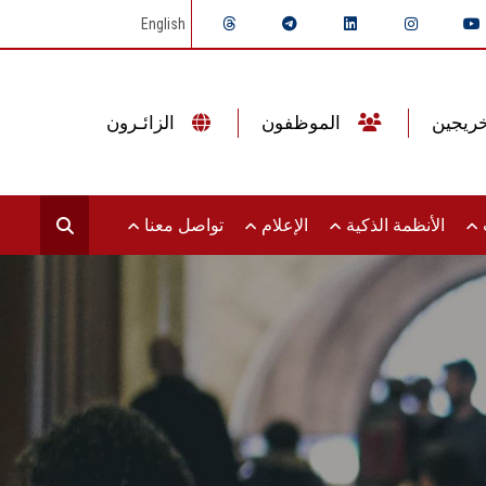
English
الموظفون
الزائـرون
ت
الأنظمة الذكية
الإعلام
تواصل معنا