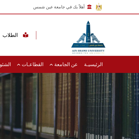
أهلاً بك في جامعة عين شمس
الطلاب
الرئيسيـة
عن الجامعة
القطاعـات
الشئون