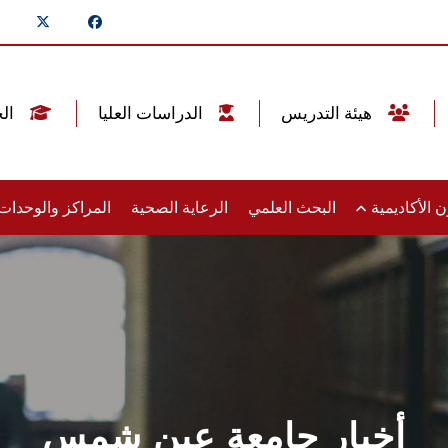
هيئة التدريس
الدراسات العليا
الخريجين
 الأكاديمية
البحث العلمي
الرعاية الصحية
المراكز والوحدا
أخبار جامعة عين شمس