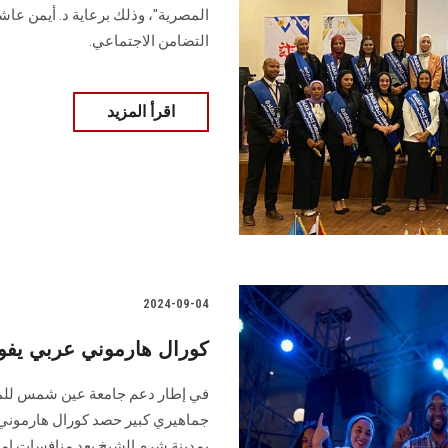
المصرية"، وذلك برعاية د. أيمن عاشو
التضامن الاجتماعي.
اقرأ المزيد
2024-09-04
Egypt Got Talent 2024 كورال هارموني عرب
في إطار دعم جامعة عين شمس للمبد
‎بمدينة شرم الشيخ بعد منافسات امت