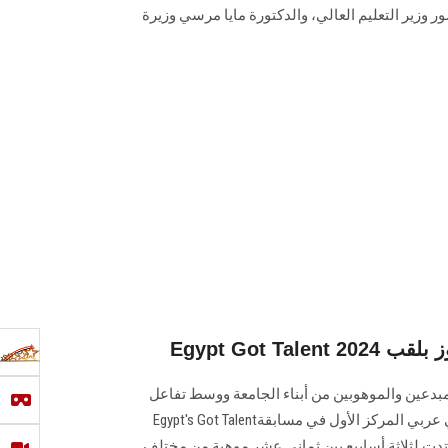
ر وزير التعليم العالي، والدكتورة مايا مرسي وزيرة
ي يفوز بلقب
عين والموهوبين ‏من أبناء الجامعة ووسط تفاعل
جماهيري كبير حصد كورال هارموني عربي المركز الأول في ‏مسابقة‎ Egypt's Got Talent
دت لثلاثة أسابيع بين ثماني ‏عشر موهبة من مختلف