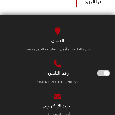
اقرأ المزيد
العنوان
شارع الخليفة المأمون - العباسية - القاهرة - مصر
رقم التليفون
26831231 - 26831417 - 26831474
البريد الإلكتروني
أرسل استفسارك.