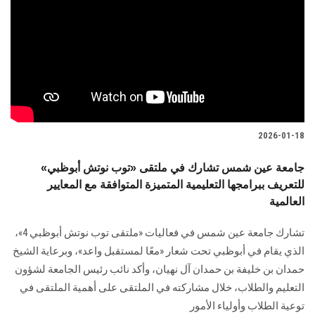
الطلاب
هيئة التدريس
الدراسات العليا
الخريجين
2026-01-18
الموظفون
جامعة عين شمس تشارك في ملتقى «توب نوتش أبوظبي»
للتعريف ببرامجها التعليمية المتميزة المتوافقة مع المعايير
الزائـرون
العالمية
تشارك جامعة عين شمس في فعاليات «ملتقى توب نوتش أبوظبي 4»،
سجل الان
الذي يقام في أبوظبي تحت شعار «معًا لمستقبل واعد»، وبرعاية الشيخ
حمدان بن خليفة بن حمدان آل نهيان، وأكد نائب رئيس الجامعة لشؤون
التعليم والطلاب، خلال مشاركته في الملتقى على أهمية الملتقى في
توعية الطلاب وأولياء الأمور