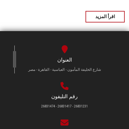
اقرأ المزيد
العنوان
شارع الخليفة المأمون - العباسية - القاهرة - مصر
رقم التليفون
26831231 - 26831417 - 26831474