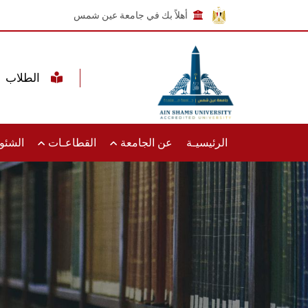
أهلاً بك في جامعة عين شمس
الطلاب
الرئيسيـة
عن الجامعة
القطاعـات
الشئون