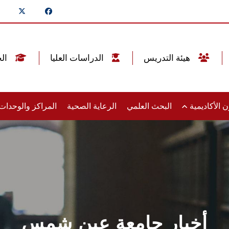
هيئة التدريس
الدراسات العليا
الخريجين
 الأكاديمية
البحث العلمي
الرعاية الصحية
المراكز والوحدا
أخبار جامعة عين شمس