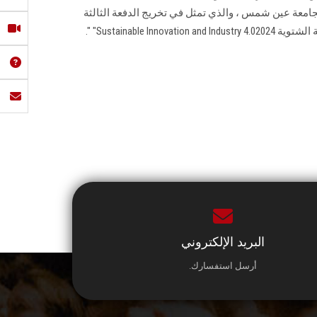
and Industry 4.0"‎للمركز ‏ASU-iClub‏ بجامعة عين شمس‎ ‎، والذي تمثل في ‏تخريج الدفعة الثالثة
‎ "Sustainable ‎I".
البريد الإلكتروني
أرسل استفسارك.