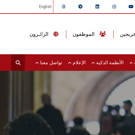
English
الموظفون
الزائـرون
ت
الأنظمة الذكية
الإعلام
تواصل معنا