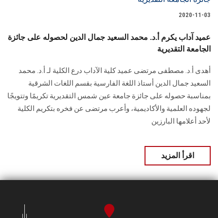
الطلاب
2020-11-03
هيئة التدريس
عميد آداب يكرم أ.د. محمد السعيد جمال الدين لحصوله على جائزة
الجامعة التقديرية
الدراسات العليا
أهدى أ.د. مصطفى مرتضى عميد كلية الآداب درع الكلية لـ أ.د. محمد
السعيد جمال الدين أستاذ اللغة الفارسية بقسم اللغات الشرقية
الخريجين
بمناسبة حصوله على جائزة جامعة عين شمس التقديرية تكريمًا وتتويجًا
لجهوده العلمية والأكاديمية، وأعرب مرتضى عن فخره بتكريم الكلية
الموظفون
لأحد أعلامها البارزين
الزائـرون
اقرأ المزيد
سجل الان