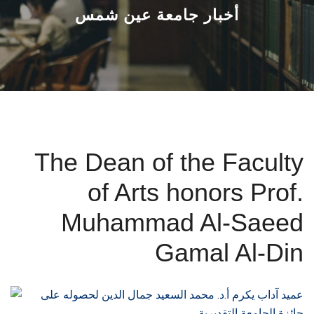
القطاعـات
أخبار جامعة عين شمس
الشئون الأكاديمية
البحث العلمي
الرعاية الصحية
The Dean of the Faculty
المراكز والوحدات
of Arts honors Prof.
الأنظمة الذكية
Muhammad Al-Saeed
الإعلام
Gamal Al-Din
تواصل معنا