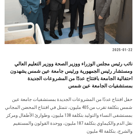
الطلاب
هيئة التدريس
الدراسات العليا
2025-01-22
الخريجين
نائب رئيس مجلس الوزراء ووزير الصحة ووزير التعليم العالي
الموظفون
ومستشار رئيس الجمهورية ورئيس جامعة عين شمس يشهدون
احتفالية الجامعة بافتتاح عددًا من المشروعات الجديدة
بمستشفيات الجامعة عين شمس
الزائـرون
حفل افتتاح عددًا من المشروعات الجديدة بمستشفيات جامعة عين
سجل الان
شمس بتكلفة تقرب من 405 ‏مليون، تتمثل في افتتاح المحضن المجاني
بمستشفى النساء والتوليد بتكلفة 138 مليون، وطوارئ الأطفال ومركز
نقل الدم والكيماوي بتكلفة 187 مليون، ووحدة القولون ‏والمستقيم
والشرج، بتكلفة 40 مليون