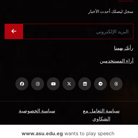
سجل ليصلك أحدث الأخبار
رأيك يهمنا
أراء المستخدمين
سياسة التعامل مع
سياسة الخصوصية
الشكاوي
ميثاق المتعاملين
الأسئلة الشائعة
www.asu.edu.eg
wants to play speech