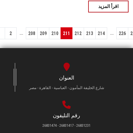
اقرأ المزيد
...
...
1
2
208
209
210
211
212
213
214
226
2
العنوان
شارع الخليفة المأمون - العباسية - القاهرة - مصر
رقم التليفون
26831231 - 26831417 - 26831474