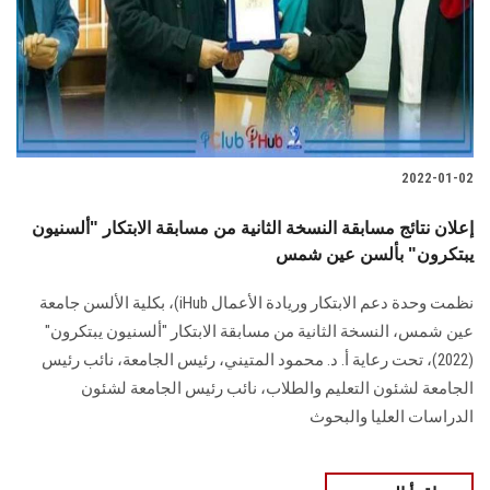
الطلاب
هيئة التدريس
الدراسات العليا
2022-01-02
الخريجين
إعلان نتائج مسابقة النسخة الثانية من مسابقة الابتكار "ألسنيون
الموظفون
يبتكرون" بألسن عين شمس
نظمت وحدة دعم الابتكار وريادة الأعمال iHub)، بكلية الألسن جامعة
الزائـرون
عين شمس، النسخة الثانية من مسابقة الابتكار "ألسنيون يبتكرون"
(2022)، تحت رعاية أ. د. محمود المتيني، رئيس الجامعة، نائب رئيس
سجل الان
الجامعة لشئون التعليم والطلاب، نائب رئيس الجامعة لشئون
الدراسات العليا والبحوث