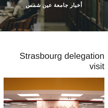
القطاعـات
أخبار جامعة عين شمس
الشئون الأكاديمية
البحث العلمي
الرعاية الصحية
Strasbourg delegation
المراكز والوحدات
visit
الأنظمة الذكية
الإعلام
تواصل معنا