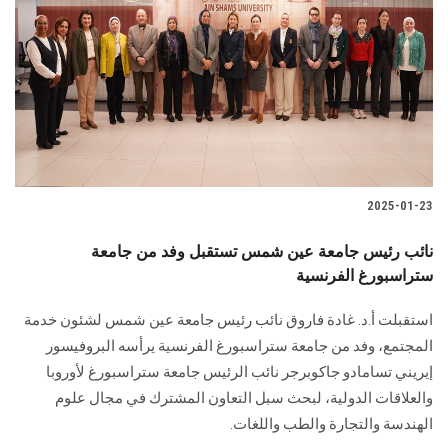
الطلاب
هيئة التدريس
الدراسات العليا
الخريجين
2025-01-23
الموظفون
نائب رئيس جامعة عين شمس تستقبل وفد من جامعة
ستراسبورغ الفرنسية
الزائـرون
استقبلت أ.د. غادة فاروق نائب رئيس جامعة عين شمس لشئون خدمة
سجل الان
المجتمع، وفد ‏من جامعة ستراسبورغ الفرنسية يرأسه البروفيسور
إيريني تسامادو جاكوبرجر نائب الرئيس ‏جامعة ستراسبورغ لأوروبا
والعلاقات الدولية، لبحث سبل التعاون المشترك في مجال علوم
الهندسة والتجارة والطب واللغات‎.‎‎