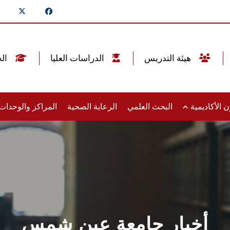
هيئة التدريس
الدراسات العليا
الخريجين
 الأكاديمية
البحث العلمي
الرعاية الصحية
المراكز والوحدا
أخبار جامعة عين شمس