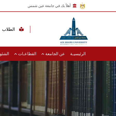
أهلاً بك في جامعة عين شمس
الطلاب
الرئيسيـة
عن الجامعة
القطاعـات
الشئون