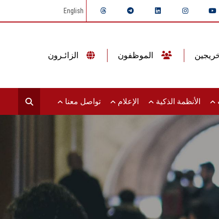
English
الموظفون
الزائـرون
ت
الأنظمة الذكية
الإعلام
تواصل معنا