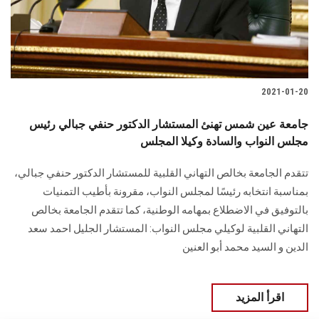
الطلاب
هيئة التدريس
الدراسات العليا
2021-01-20
الخريجين
جامعة عين شمس تهنئ المستشار الدكتور حنفي جبالي رئيس
مجلس النواب والسادة وكيلا المجلس
الموظفون
تتقدم الجامعة بخالص التهاني القلبية للمستشار الدكتور حنفي جبالي،
بمناسبة انتخابه رئيسًا لمجلس النواب، مقرونة بأطيب التمنيات
الزائـرون
بالتوفيق في الاضطلاع بمهامه الوطنية، كما تتقدم الجامعة بخالص
التهاني القلبية لوكيلي مجلس النواب: المستشار الجليل احمد سعد
سجل الان
الدين و السيد محمد أبو العنين
اقرأ المزيد