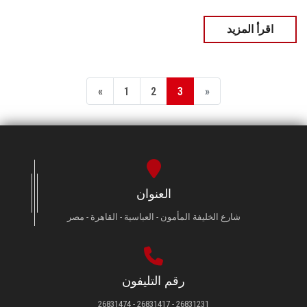
اقرأ المزيد
«
1
2
3
»
العنوان
شارع الخليفة المأمون - العباسية - القاهرة - مصر
رقم التليفون
26831231 - 26831417 - 26831474