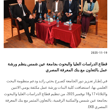
الطلاب
هيئة التدريس
الدراسات العليا
الخريجين
2025-11-19
الموظفون
قطاع الدراسات العليا والبحوث بجامعة عين شمس ينظم ورشة
عمل بالتعاون مع بنك المعرفة المصري
الزائـرون
في إطـار تعـزيز دور الجامعة كصـرح بحثي رائـد ودعم منظومة البحث
سجل الان
العلمي بها، استضافت كلية البنات ورشة عمل مكثفة يومي الاثنين
والثلاثاء 17 و18 نوفمبر 2025، من تنظيم قطاع الدراسات العليا والبحوث
بجامعة عين شمس والمكتبة الرقمية، بالتعاون المثمر مع بنك المعرفة
المصري EKB.