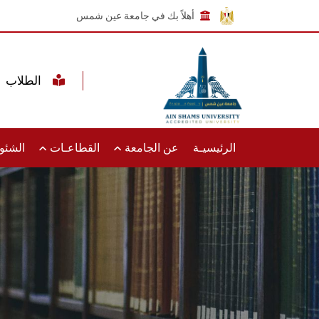
أهلاً بك في جامعة عين شمس
الطلاب
الرئيسيـة
عن الجامعة
القطاعـات
الشئون