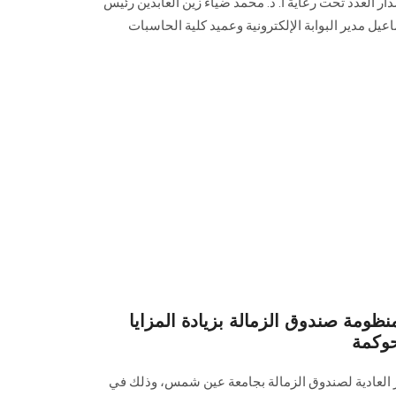
يا والبحوث‎، ويأتي إصدار العدد تحت رعاية أ. د. محمد ضياء زين العابدين رئيس
يل مدير البوابة الإلكترونية وعميد كلية الحاسبات
مة صندوق الزمالة بزيادة المزايا
حوكمة
ر العادية لصندوق الزمالة بجامعة عين شمس، وذلك في