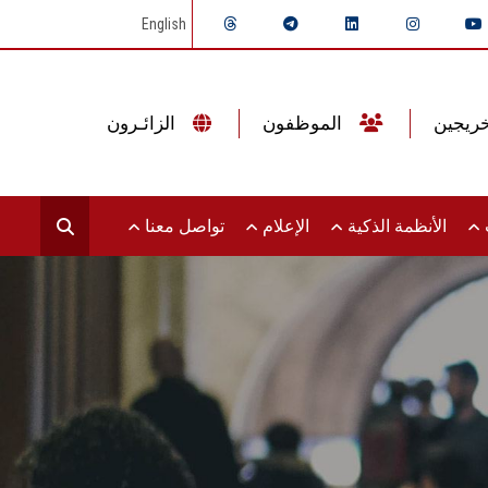
English
الموظفون
الزائـرون
ت
الأنظمة الذكية
الإعلام
تواصل معنا