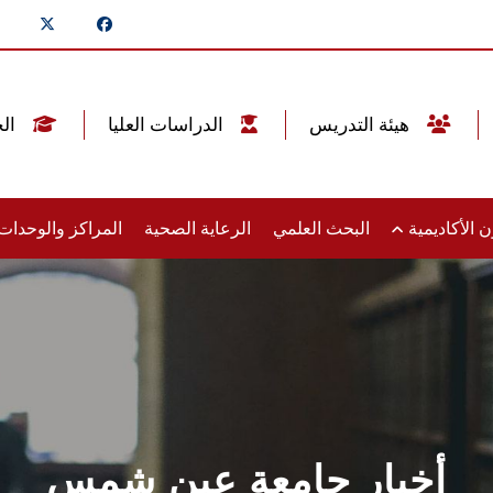
هيئة التدريس
الدراسات العليا
الخريجين
 الأكاديمية
البحث العلمي
الرعاية الصحية
المراكز والوحدا
أخبار جامعة عين شمس