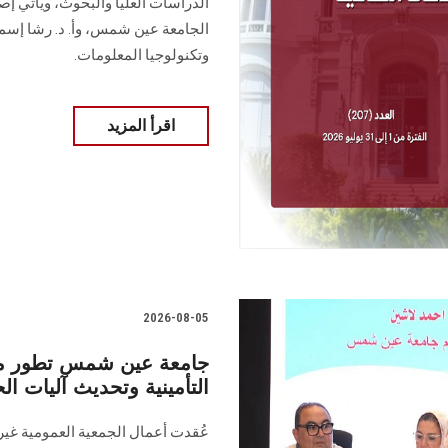
الدراسات ‏العل
الجامعة عين شمس، وأ. د. ‏رشا إسماع
وتكنولوجيا المعلومات.
اقرأ المزيد
2026-08-05
جامعة عين شمس تطور منظو
التأمينية وتحديث آليات ال
عُقدت أعمال الجمعية العمومية غي