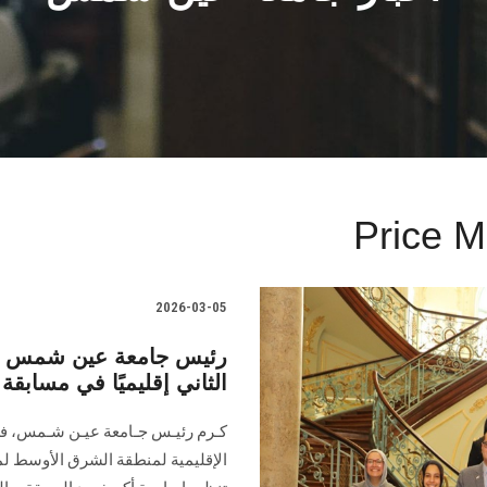
Price M
2026-03-05
رئيس جامعة عين شمس يُكر
الثاني إقليميًا في مسابق
كـرم رئيـس جـامعة عيـن شـمس، فـري