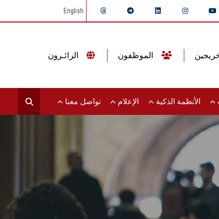
English
الموظفون
الزائـرون
ت
الأنظمة الذكية
الإعلام
تواصل معنا