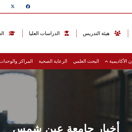
هيئة التدريس
الدراسات العليا
الخريجين
 الأكاديمية
البحث العلمي
الرعاية الصحية
المراكز والوحدا
أخبار جامعة عين شمس