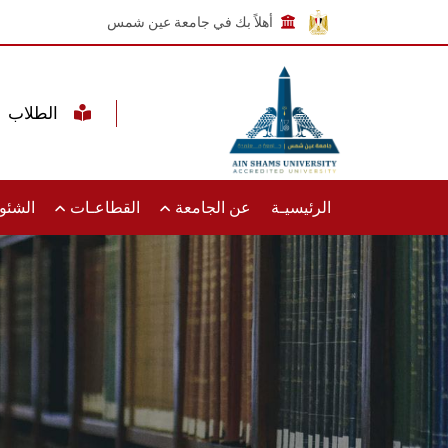
أهلاً بك في جامعة عين شمس
الطلاب
الرئيسيـة
عن الجامعة
القطاعـات
الشئون