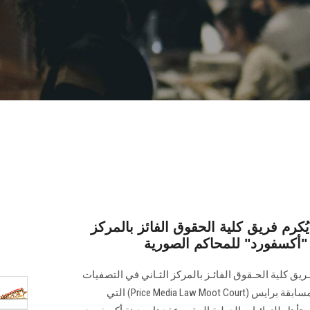
م فريق كلية الحقوق الفائز بالمركز
ة "أكسفورد" للمحاكم الصورية
ق كلية الحـقوق الفائـز بالمركز الثـاني في التصفيات
الإقليمية لمنطقة الشرق الأوسط لمسابقة برايس (Price Media Law Moot Court) التي