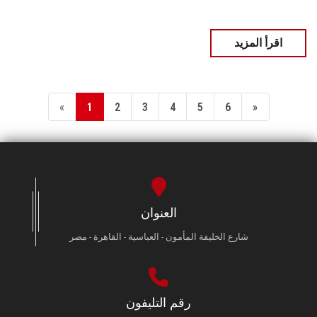
اقرأ المزيد
«
1
2
3
4
5
6
»
العنوان
شارع الخليفة المأمون - العباسية - القاهرة - مصر
رقم التليفون