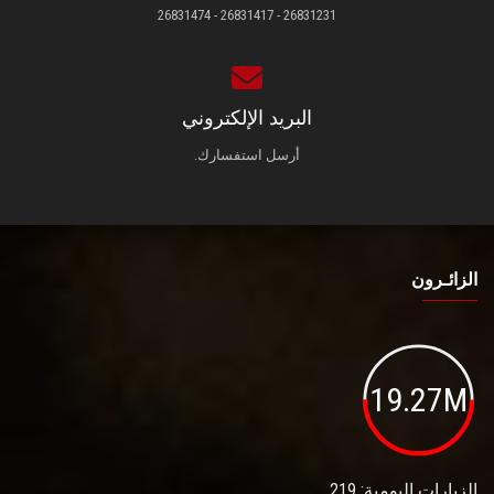
26831231 - 26831417 - 26831474
البريد الإلكتروني
أرسل استفسارك.
الزائـرون
19.27M
الزيارات اليومية: 219