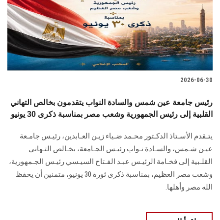
الطلاب
هيئة التدريس
الدراسات العليا
2026-06-30
الخريجين
رئيس جامعة عين شمس والسادة النواب يتقدمون بخالص التهاني
الموظفون
القلبية إلى رئيس الجمهورية وشعب مصر بمناسبة ذكرى 30 يونيو
يتـقدم الأسـتاذ الدكـتور محـمد ضـياء زيـن العـابدين، رئيـس جامـعة
الزائـرون
عيـن شـمس، والسـادة نـواب رئيـس الجـامعة، بخـالص التـهاني
القلـبية إلى فخـامة الرئيـس عبـد الفـتاح السيـسي رئيـس الجـمهورية،
سجل الان
وشعب مصر العظيم، بمناسبة ذكرى ثورة 30 يونيو، متمنين أن يحفظ
الله مصر وأهلها.