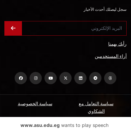
سجل ليصلك أحدث الأخبار
رأيك يهمنا
أراء المستخدمين
سياسة التعامل مع
سياسة الخصوصية
الشكاوي
ميثاق المتعاملين
الأسئلة الشائعة
www.asu.edu.eg
wants to play speech