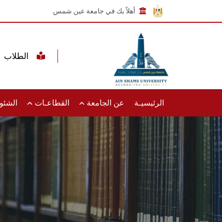
أهلاً بك في جامعة عين شمس
الطلاب
الرئيسيـة
عن الجامعة
القطاعـات
الشئون