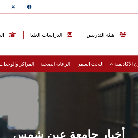
هيئة التدريس
الدراسات العليا
الخريجين
 الأكاديمية
البحث العلمي
الرعاية الصحية
المراكز والوحدا
أخبار جامعة عين شمس