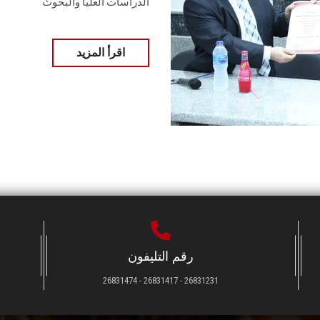
الدراسات العليا والبحوث
اقرأ المزيد
رقم التليفون
26831231 - 26831417 - 26831474