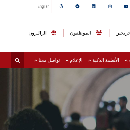
English
الموظفون
الزائـرون
ت
الأنظمة الذكية
الإعلام
تواصل معنا