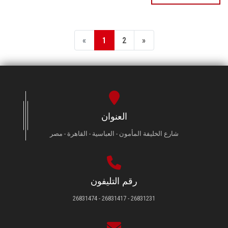
«
1
2
»
العنوان
شارع الخليفة المأمون - العباسية - القاهرة - مصر
رقم التليفون
26831231 - 26831417 - 26831474