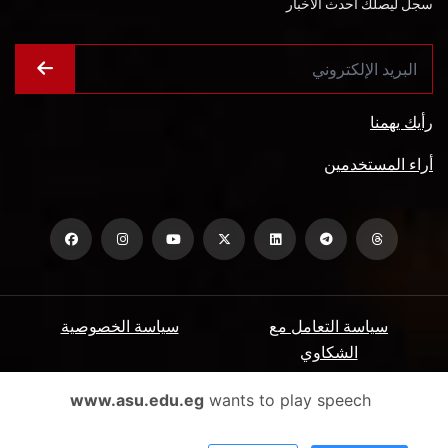
سجل ليصلك أحدث الأخبار
رأيك يهمنا
أراء المستخدمين
سياسة التعامل مع
سياسة الخصوصية
الشكاوي
ميثاق المتعاملين
الأسئلة الشائعة
www.asu.edu.eg
wants to play speech
شروط الاستخدام