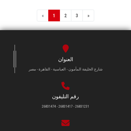
«
1
2
3
»
العنوان
شارع الخليفة المأمون - العباسية - القاهرة - مصر
رقم التليفون
26831231 - 26831417 - 26831474