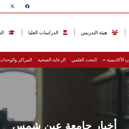
هيئة التدريس
الدراسات العليا
الخريجين
 الأكاديمية
البحث العلمي
الرعاية الصحية
المراكز والوحدا
أخبار جامعة عين شمس