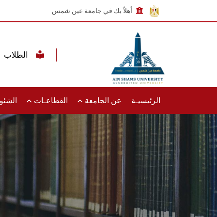
أهلاً بك في جامعة عين شمس
الطلاب
الرئيسيـة
عن الجامعة
القطاعـات
الشئون