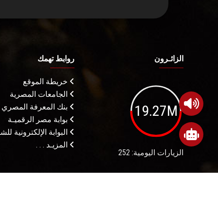
الزائـرون
روابط تهمك
خريطة الموقع
الجامعات المصرية
19.27M
بنك المعرفة المصري
بوابة مصر الرقميـة
البوابة الإلكترونية لل
المزيـد . . .
الزيارات اليومية: 252