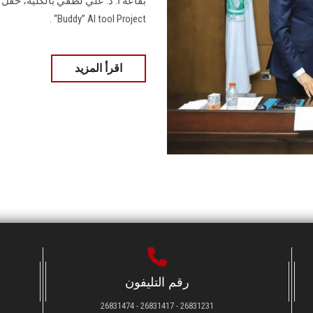
Buddy” AI tool Project“ .
اقرأ المزيد
رقم التليفون
26831231 - 26831417 - 26831474