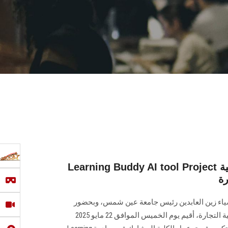
Learning Buddy AI tool Project حفل تكريم فريق عمل كلية
رة
ضياء زين العابدين رئيس جامعة عين شمس، وبحضور
الأستاذ الدكتور فريد محرم عميد كلية التجارة، أقيم يوم الخميس الموافق 22 مايو 2025