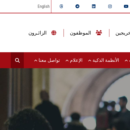
English
الموظفون
الزائـرون
ت
الأنظمة الذكية
الإعلام
تواصل معنا