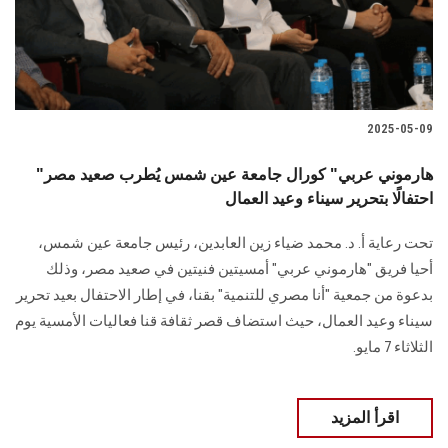
الطلاب
هيئة التدريس
الدراسات العليا
2025-05-09
الخريجين
"هارموني عربي" كورال جامعة عين شمس يُطرب صعيد مصر
احتفالًا بتحرير سيناء وعيد العمال
الموظفون
تحت رعاية أ. د. محمد ضياء زين العابدين، رئيس جامعة عين شمس،
أحيا فريق "هارموني عربي" أمسيتين فنيتين في صعيد مصر، وذلك
الزائـرون
بدعوة من جمعية "أنا مصري للتنمية" بقنا، في إطار الاحتفال بعيد تحرير
سيناء وعيد العمال، حيث استضاف قصر ثقافة قنا فعاليات الأمسية يوم
سجل الان
الثلاثاء 7 مايو.
اقرأ المزيد