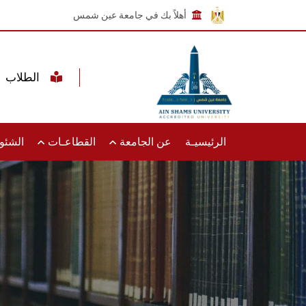
أهلاً بك في جامعة عين شمس
الطلاب
الرئيسيـة
عن الجامعة
القطاعـات
الشئون