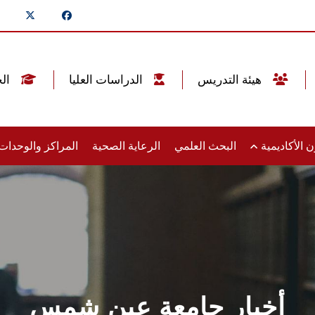
هيئة التدريس
الدراسات العليا
الخريجين
 الأكاديمية
البحث العلمي
الرعاية الصحية
المراكز والوحدا
أخبار جامعة عين شمس