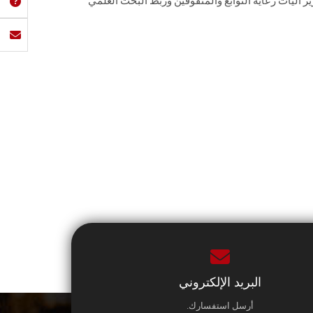
ز آليات رعاية النوابغ والمتفوقين وربط البحث العلمي
البريد الإلكتروني
أرسل استفسارك.