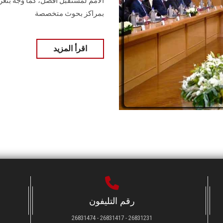
الأمم لمستقبل أفضل، كما وجه بتعزي
بمراكز بحوث متخصصة
اقرأ المزيد
رقم التليفون
26831231 - 26831417 - 26831474