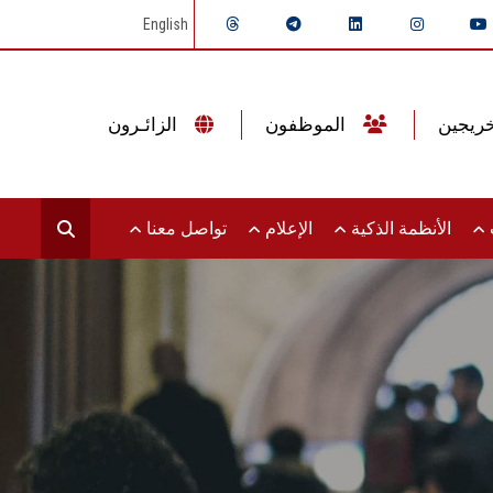
English
الموظفون
الزائـرون
ت
الأنظمة الذكية
الإعلام
تواصل معنا