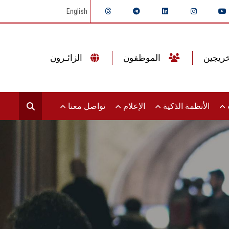
English
الموظفون
الزائـرون
ت
الأنظمة الذكية
الإعلام
تواصل معنا