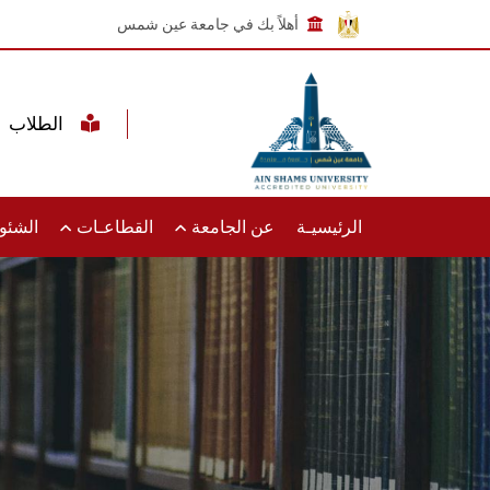
أهلاً بك في جامعة عين شمس
الطلاب
الرئيسيـة
عن الجامعة
القطاعـات
الشئون