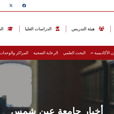
هيئة التدريس
الدراسات العليا
الخريجين
 الأكاديمية
البحث العلمي
الرعاية الصحية
المراكز والوحدا
أخبار جامعة عين شمس