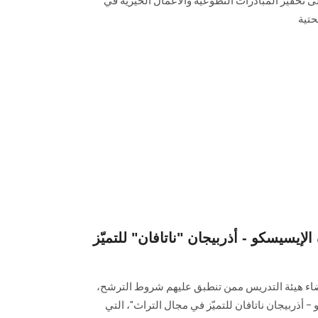
2، التي تهدف إلى تحفيز المبادرات التطوعية والأعمال الخيرية في
حتية
إيسيسكو - أذربيجان "ناتافان" للتميّز
ء هيئة التدريس ممن تنطبق عليهم شروط الترشح،
 أذربيجان ناتافان للتميّز في مجال التراث"، التي