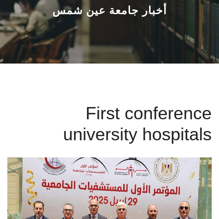
القطاعـات
أخبار جامعة عين شمس
الشئون الأكاديمية
البحث العلمي
الرعاية الصحية
First conference
المراكز والوحدات
university hospitals
الأنظمة الذكية
الإعلام
تواصل معنا