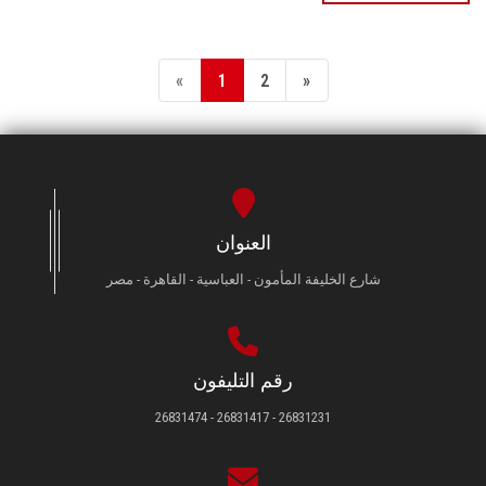
«
1
2
»
العنوان
شارع الخليفة المأمون - العباسية - القاهرة - مصر
رقم التليفون
26831231 - 26831417 - 26831474