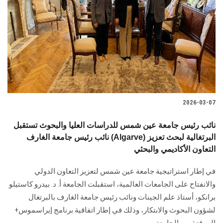
الطلاب
هيئة التدريس
الدراسات العليا
الخريجين
2026-03-07
الموظفون
نائب رئيس جامعة عين شمس للدراسات العليا والبحوث تستقبل
نائب رئيس جامعة الغارف (Algarve) البرتغالية لبحث تعزيز
الزائـرون
التعاون الأكاديمي والبحثي
سجل الان
في إطار استراتيجية جامعة عين شمس لتعزيز التعاون الدولي
والانفتاح على الجامعات العالمية، استقبلت الجامعة أ. د. بيدرو كاستيلو
برانكو، أستاذ علم الجينات ونائب رئيس جامعة الغارف بالبرتغال
لشؤون البحوث والابتكار، وذلك في إطار اتفاقية برنامج إيراسموس+