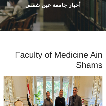
القطاعـات
أخبار جامعة عين شمس
الشئون الأكاديمية
البحث العلمي
الرعاية الصحية
Faculty of Medicine Ain
المراكز والوحدات
Shams
الأنظمة الذكية
الإعلام
تواصل معنا