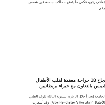
قافي رفيع، عكس ما يتمتع به طلاب جامعة عين شمس
عرفي
إنجاز طبي غير مسبوق.. نجاح 18 جراحة معقدة لقلب الأطفال
س بالتعاون مع خبراء بريطانيين
عة إنجازاً خلال الزيارة السنوية الثالثة للوفد الطبي
البريطاني من مستشفى "ألدر هاي للأطفال" (Alder Hey Children's Hospital). وقد أسفرت