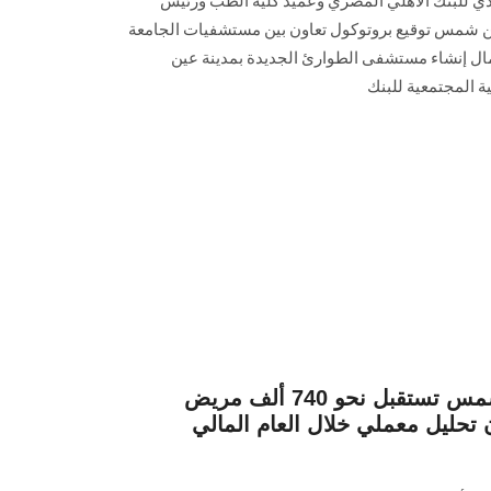
ذي للبنك الأهلي المصري وعميد كلية الطب ورئيس
شمس توقيع بروتوكول تعاون بين مستشفيات الجامعة
ال إنشاء مستشفى الطوارئ الجديدة بمدينة عين
المجتمعية للبنك
مستشفيات جامعة عين شمس تستقبل نحو 740 ألف مريض
ثر من 7.4 مليون تحليل معملي خلال العام المالي