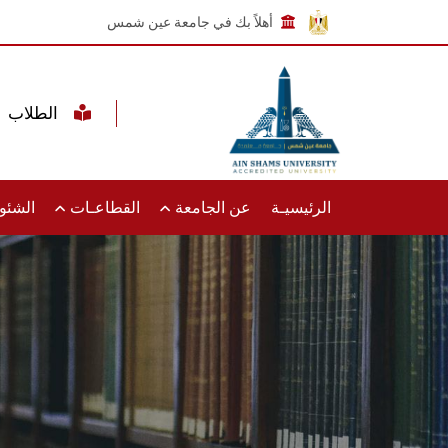
أهلاً بك في جامعة عين شمس
الطلاب
الرئيسيـة
عن الجامعة
القطاعـات
الشئون