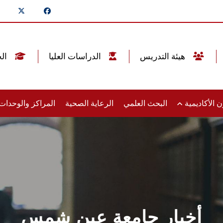
هيئة التدريس
الدراسات العليا
الخريجين
 الأكاديمية
البحث العلمي
الرعاية الصحية
المراكز والوحدا
أخبار جامعة عين شمس