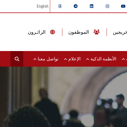
English
الموظفون
الزائـرون
ت
الأنظمة الذكية
الإعلام
تواصل معنا