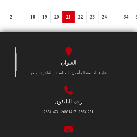
...
...
1
2
18
19
20
21
22
23
24
34
العنوان
شارع الخليفة المأمون - العباسية - القاهرة - مصر
رقم التليفون
26831231 - 26831417 - 26831474