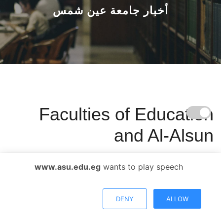
القطاعـات
أخبار جامعة عين شمس
الشئون الأكاديمية
البحث العلمي
الرعاية الصحية
Faculties of Education
المراكز والوحدات
and Al-Alsun
الأنظمة الذكية
www.asu.edu.eg
wants to play speech
الإعلام
تواصل معنا
DENY
ALLOW