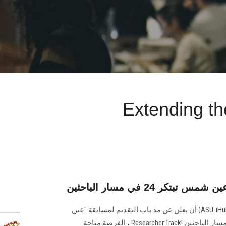
Extending th
كر 24 في مسار الباحثين
يسر مركز الابتكار وريادة الأعمال‎ (ASU-iHub) ‎أن يعلن عن مد باب ‏التقديم لمسابقة "عين
شمس تبتكر 24‏‎" ASUInnovates ‎في مسار الباحثين‎ Researcher ‎Track! ‎، الفرصة متاحة