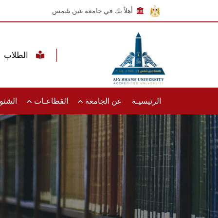
أهلاً بك في جامعة عين شمس
الطلاب
الرئيسيـة
عن الجامعة
القطاعـات
الشئون