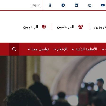
English
الموظفون
الزائـرون
ت
الأنظمة الذكية
الإعلام
تواصل معنا