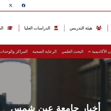
هيئة التدريس
الدراسات العليا
الخريجين
 الأكاديمية
البحث العلمي
الرعاية الصحية
المراكز والوحدا
أخبار جامعة عين شمس