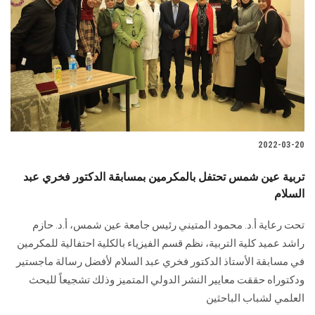
الطلاب
هيئة التدريس
الدراسات العليا
الخريجين
2022-03-20
الموظفون
تربية عين شمس تحتفل بالمكرمين بمسابقة الدكتور فخري عبد
السلام
الزائـرون
تحت رعاية أ.د. محمود المتيني رئيس جامعة عين شمس، أ.د. حازم
سجل الان
راشد عميد كلية التربية، نظم قسم الفيزياء بالكلية احتفالية للمكرمين
في مسابقة الأستاذ الدكتور فخري عبد السلام لأفضل رسالة ماجستير
ودكتوراه حققت معايير النشر الدولي المتميز وذلك تشجيعاً للبحث
العلمي لشباب الباحثين